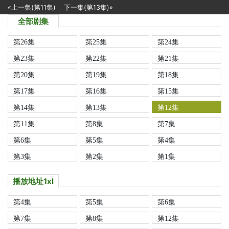
«上一集(第11集)
下一集(第13集)»
全部剧集
第26集
第25集
第24集
第23集
第22集
第21集
第20集
第19集
第18集
第17集
第16集
第15集
第14集
第13集
第12集
第11集
第8集
第7集
第6集
第5集
第4集
第3集
第2集
第1集
播放地址1xl
第4集
第5集
第6集
第7集
第8集
第12集