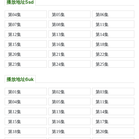
播放地址5sd
第04集
第05集
第06集
第07集
第08集
第11集
第12集
第13集
第14集
第15集
第16集
第18集
第20集
第21集
第22集
第23集
第24集
第25集
播放地址6uk
第01集
第02集
第03集
第04集
第05集
第11集
第12集
第13集
第14集
第15集
第16集
第17集
第18集
第19集
第20集