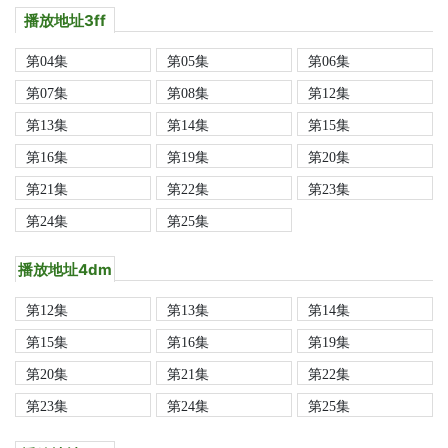
播放地址3ff
第04集
第05集
第06集
第07集
第08集
第12集
第13集
第14集
第15集
第16集
第19集
第20集
第21集
第22集
第23集
第24集
第25集
播放地址4dm
第12集
第13集
第14集
第15集
第16集
第19集
第20集
第21集
第22集
第23集
第24集
第25集