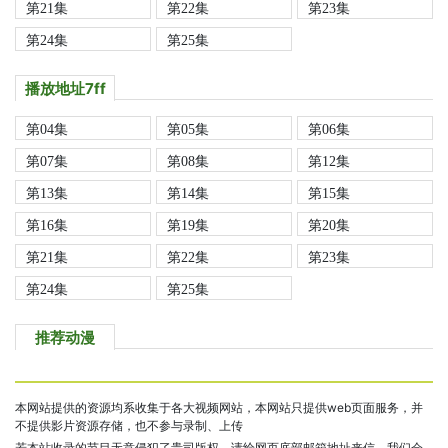
第21集
第22集
第23集
第24集
第25集
播放地址7ff
第04集
第05集
第06集
第07集
第08集
第12集
第13集
第14集
第15集
第16集
第19集
第20集
第21集
第22集
第23集
第24集
第25集
推荐动漫
本网站提供的资源均系收集于各大视频网站，本网站只提供web页面服务，并
不提供影片资源存储，也不参与录制、上传
若本站收录的节目无意侵犯了贵司版权，请给网页底部邮箱地址来信，我们会