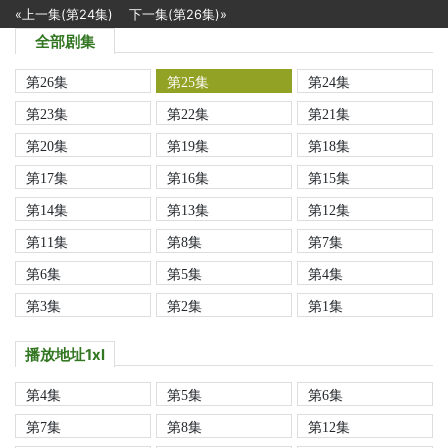
«上一集(第24集)
下一集(第26集)»
全部剧集
第26集
第25集
第24集
第23集
第22集
第21集
第20集
第19集
第18集
第17集
第16集
第15集
第14集
第13集
第12集
第11集
第8集
第7集
第6集
第5集
第4集
第3集
第2集
第1集
播放地址1xl
第4集
第5集
第6集
第7集
第8集
第12集