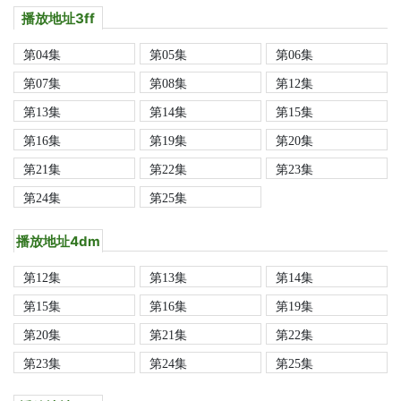
播放地址3ff
第04集
第05集
第06集
第07集
第08集
第12集
第13集
第14集
第15集
第16集
第19集
第20集
第21集
第22集
第23集
第24集
第25集
播放地址4dm
第12集
第13集
第14集
第15集
第16集
第19集
第20集
第21集
第22集
第23集
第24集
第25集