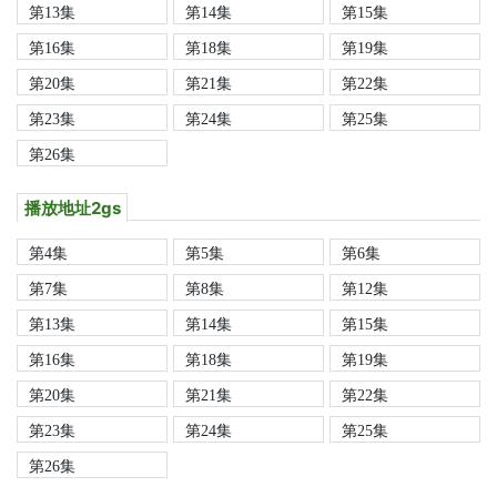
第13集
第14集
第15集
第16集
第18集
第19集
第20集
第21集
第22集
第23集
第24集
第25集
第26集
播放地址2gs
第4集
第5集
第6集
第7集
第8集
第12集
第13集
第14集
第15集
第16集
第18集
第19集
第20集
第21集
第22集
第23集
第24集
第25集
第26集