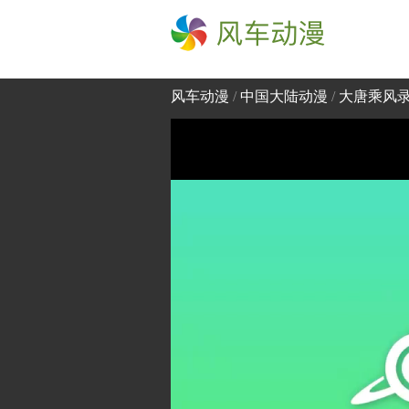
风车动漫
风车动漫
/
中国大陆动漫
/
大唐乘风