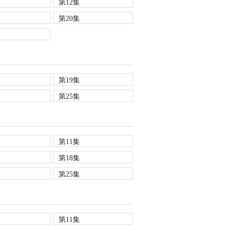
第12集
第20集
第19集
第25集
第11集
第18集
第25集
第11集