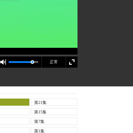
第21集
第15集
第7集
第1集