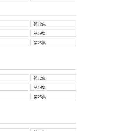
第12集
第19集
第25集
第12集
第19集
第25集