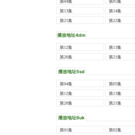
第04集
第05集
第13集
第14集
第21集
第22集
播放地址4dm
第12集
第13集
第20集
第21集
播放地址5sd
第04集
第05集
第12集
第13集
第20集
第21集
播放地址6uk
第01集
第02集