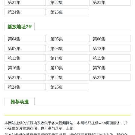
第21集
第22集
第23集
第24集
第25集
播放地址7ff
第04集
第05集
第06集
第07集
第08集
第12集
第13集
第14集
第15集
第16集
第19集
第20集
第21集
第22集
第23集
第24集
第25集
推荐动漫
本网站提供的资源均系收集于各大视频网站，本网站只提供web页面服务，并
不提供影片资源存储，也不参与录制、上传
若本站收录的节目无意侵犯了贵司版权，请给网页底部邮箱地址来信，我们会