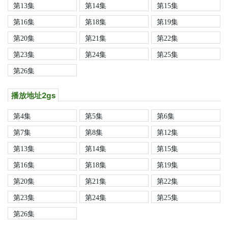
第13集
第14集
第15集
第16集
第18集
第19集
第20集
第21集
第22集
第23集
第24集
第25集
第26集
播放地址2gs
第4集
第5集
第6集
第7集
第8集
第12集
第13集
第14集
第15集
第16集
第18集
第19集
第20集
第21集
第22集
第23集
第24集
第25集
第26集