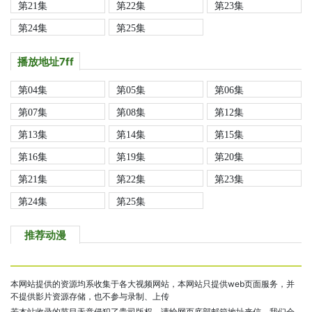
第21集
第22集
第23集
第24集
第25集
播放地址7ff
第04集
第05集
第06集
第07集
第08集
第12集
第13集
第14集
第15集
第16集
第19集
第20集
第21集
第22集
第23集
第24集
第25集
推荐动漫
本网站提供的资源均系收集于各大视频网站，本网站只提供web页面服务，并
不提供影片资源存储，也不参与录制、上传
若本站收录的节目无意侵犯了贵司版权，请给网页底部邮箱地址来信，我们会