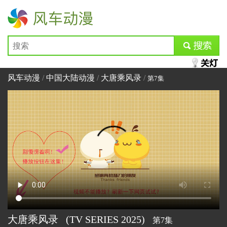
风车动漫
submit
风车动漫
/
中国大陆动漫
/
大唐乘风录
/
第7集
大唐乘风录
(TV SERIES
2025)
第7集