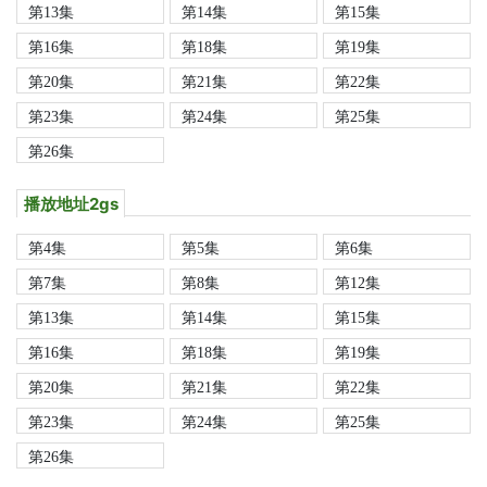
第13集
第14集
第15集
第16集
第18集
第19集
第20集
第21集
第22集
第23集
第24集
第25集
第26集
播放地址2gs
第4集
第5集
第6集
第7集
第8集
第12集
第13集
第14集
第15集
第16集
第18集
第19集
第20集
第21集
第22集
第23集
第24集
第25集
第26集